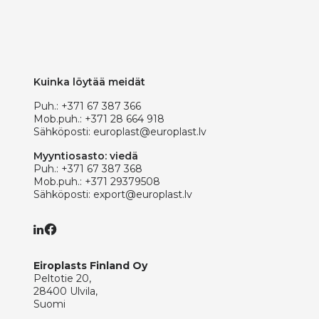
Kuinka löytää meidät
Puh.:
+371 67 387 366
Mob.puh.:
+371 28 664 918
Sähköposti:
europlast@europlast.lv
Myyntiosasto: viedä
Puh.:
+371 67 387 368
Mob.puh.:
+371 29379508
Sähköposti:
export@europlast.lv
Eiroplasts Finland Oy
Peltotie 20,
28400 Ulvila,
Suomi