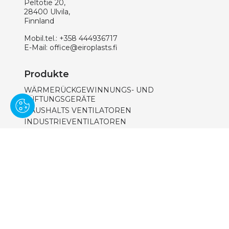
Peltotie 20,
28400 Ulvila,
Finnland
Mobil.tel.:
+358 444936717
E-Mail:
office@eiroplasts.fi
Produkte
WÄRMERÜCKGEWINNUNGS- UND
LÜFTUNGSGERÄTE
HAUSHALTS VENTILATOREN
INDUSTRIEVENTILATOREN
NATÜRLICHE LÜFTUNGSSYSTEME
KUNSTSTOFFGITTER, FLANSCHEN, ADAPTER
METALLGITTER
TELLERVENTILEN
KUNSTSTOFF RECHTECKIGES UND RUNDES
SYSTEM
LUFTKANÄLE
RUNDSYSTEM AUS METALL
ISOLIERT RUNDSYSTEM AUS METALL