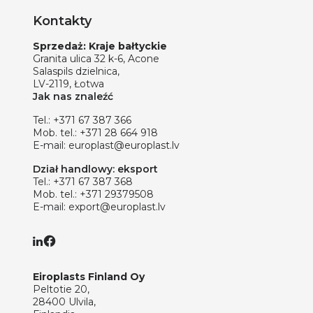
Kontakty
Sprzedaż: Kraje bałtyckie
Granita ulica 32 k-6, Acone
Salaspils dzielnica,
LV-2119, Łotwa
Jak nas znaleźć
Tel.:
+371 67 387 366
Mob. tel.:
+371 28 664 918
E-mail:
europlast@europlast.lv
Dział handlowy: eksport
Tel.:
+371 67 387 368
Mob. tel.:
+371 29379508
E-mail:
export@europlast.lv
Eiroplasts Finland Oy
Peltotie 20,
28400 Ulvila,