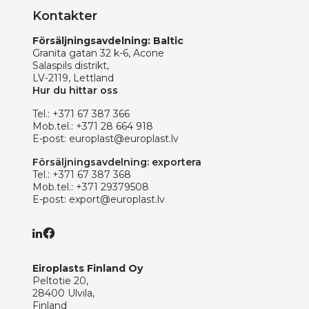
Kontakter
Försäljningsavdelning: Baltic
Granita gatan 32 k-6, Acone
Salaspils distrikt,
LV-2119, Lettland
Hur du hittar oss
Tel.:
+371 67 387 366
Mob.tel.:
+371 28 664 918
E-post:
europlast@europlast.lv
Försäljningsavdelning: exportera
Tel.:
+371 67 387 368
Mob.tel.:
+371 29379508
E-post:
export@europlast.lv
Eiroplasts Finland Oy
Peltotie 20,
28400 Ulvila,
Finland