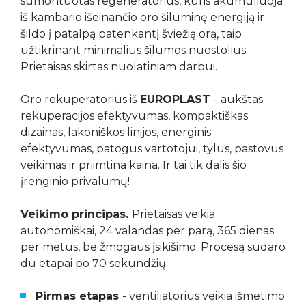
sumontuotas regeneratorius, kuris akumuliuoja
iš kambario išeinančio oro šiluminę energiją ir
šildo į patalpą patenkantį šviežią orą, taip
užtikrinant minimalius šilumos nuostolius.
Prietaisas skirtas nuolatiniam darbui.
Oro rekuperatorius iš
EUROPLAST
- aukštas
rekuperacijos efektyvumas, kompaktiškas
dizainas, lakoniškos linijos, energinis
efektyvumas, patogus vartotojui, tylus, pastovus
veikimas ir priimtina kaina. Ir tai tik dalis šio
įrenginio privalumų!
Veikimo principas.
Prietaisas veikia
autonomiškai, 24 valandas per parą, 365 dienas
per metus, be žmogaus įsikišimo. Procesą sudaro
du etapai po 70 sekundžių:
Pirmas etapas
- ventiliatorius veikia išmetimo