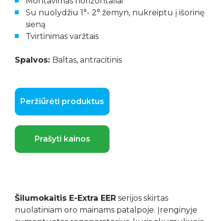
Montavimas horizontaliai
Su nuolydžiu 1°- 2° žemyn, nukreiptu į išorinę
sieną
Tvirtinimas varžtais
Spalvos:
Baltas, antracitinis
Peržiūrėti produktus
Prašyti kainos
Šilumokaitis E-Extra EER
serijos skirtas
nuolatiniam oro mainams patalpoje. Įrenginyje