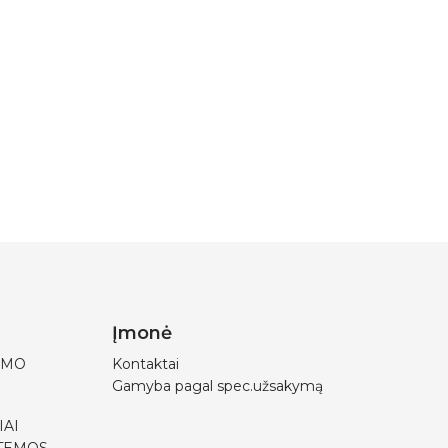
Įmonė
IMO
Kontaktai
Gamyba pagal spec.užsakymą
IAI