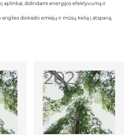
į aplinkai, didindami energijos efektyvumą ir
anglies dioksido emisijų ir mūsų kelią į atsparią,