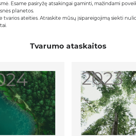
smė. Esame pasiryžę atsakingai gaminti, mažindami poveik
esnės planetos.
varios ateities. Atraskite mūsų įsipareigojimą siekti nulio 
ai.
Tvarumo ataskaitos