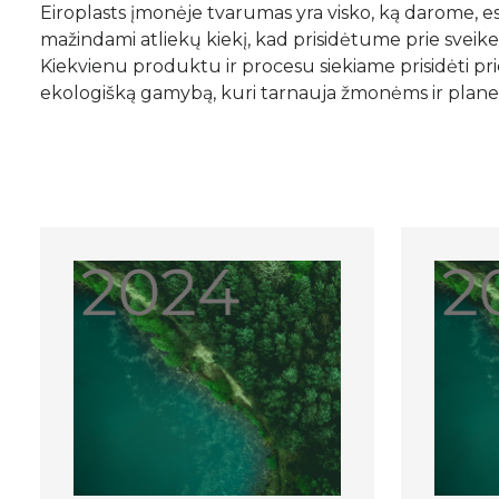
Eiroplasts įmonėje tvarumas yra visko, ką darome, e
mažindami atliekų kiekį, kad prisidėtume prie sveik
Kiekvienu produktu ir procesu siekiame prisidėti prie t
ekologišką gamybą, kuri tarnauja žmonėms ir planet