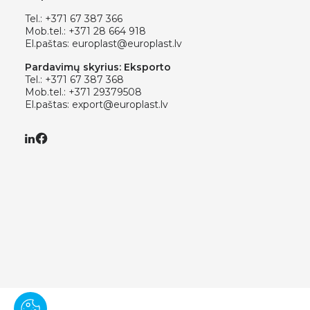
Tel.:
+371 67 387 366
Mob.tel.:
+371 28 664 918
El.paštas:
europlast@europlast.lv
Pardavimų skyrius: Eksporto
Tel.:
+371 67 387 368
Mob.tel.:
+371 29379508
El.paštas:
export@europlast.lv