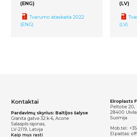
(ENG)
(LV)
Tvarumo ataskaita 2022
Tva
(ENG)
(LV)
Kontaktai
Eiroplasts 
Peltotie 20,
28400 Ulvila
Pardavimų skyrius: Baltijos šalyse
Suomija
Granita gatvė 32 k-6, Acone
Salaspils rajonas,
Mob.tel.:
+35
LV-2119, Latvija
El.paštas:
off
Kaip mus rasti