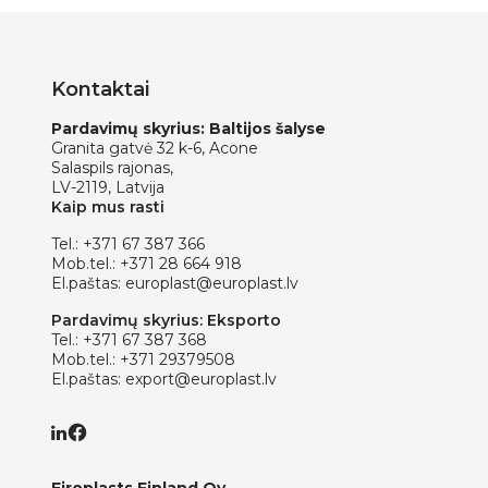
Kontaktai
Pardavimų skyrius: Baltijos šalyse
Granita gatvė 32 k-6, Acone
Salaspils rajonas,
LV-2119, Latvija
Kaip mus rasti
Tel.:
+371 67 387 366
Mob.tel.:
+371 28 664 918
El.paštas:
europlast@europlast.lv
Pardavimų skyrius: Eksporto
Tel.:
+371 67 387 368
Mob.tel.:
+371 29379508
El.paštas:
export@europlast.lv