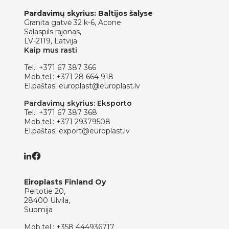
Pardavimų skyrius: Baltijos šalyse
Granita gatvė 32 k-6, Acone
Salaspils rajonas,
LV-2119, Latvija
Kaip mus rasti
Tel.:
+371 67 387 366
Mob.tel.:
+371 28 664 918
El.paštas:
europlast@europlast.lv
Pardavimų skyrius: Eksporto
Tel.:
+371 67 387 368
Mob.tel.:
+371 29379508
El.paštas:
export@europlast.lv
Eiroplasts Finland Oy
Peltotie 20,
28400 Ulvila,
Suomija
Mob.tel.:
+358 444936717