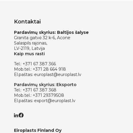
Kontaktai
Pardavimų skyrius: Baltijos šalyse
Granita gatvė 32 k-6, Acone
Salaspils rajonas,
LV-2119, Latvija
Kaip mus rasti
Tel.:
+371 67 387 366
Mob.tel.:
+371 28 664 918
El.paštas:
europlast@europlast.lv
Pardavimų skyrius: Eksporto
Tel.:
+371 67 387 368
Mob.tel.:
+371 29379508
El.paštas:
export@europlast.lv
Eiroplasts Finland Oy