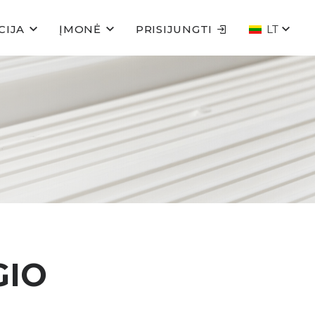
CIJA
ĮMONĖ
PRISIJUNGTI
LT
GIO