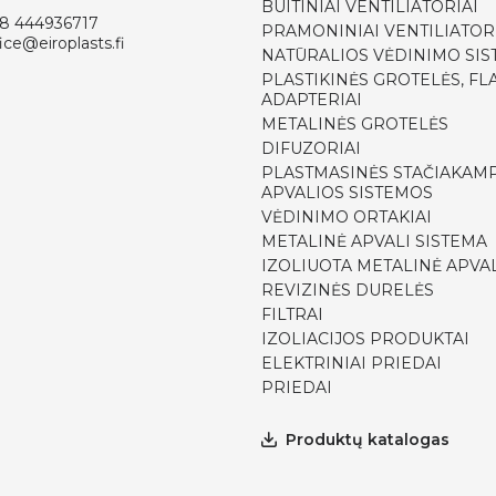
BUITINIAI VENTILIATORIAI
8 444936717
PRAMONINIAI VENTILIATOR
ice@eiroplasts.fi
NATŪRALIOS VĖDINIMO SI
PLASTIKINĖS GROTELĖS, FLA
ADAPTERIAI
METALINĖS GROTELĖS
DIFUZORIAI
PLASTMASINĖS STAČIAKAMP
APVALIOS SISTEMOS
VĖDINIMO ORTAKIAI
METALINĖ APVALI SISTEMA
IZOLIUOTA METALINĖ APVAL
REVIZINĖS DURELĖS
FILTRAI
IZOLIACIJOS PRODUKTAI
ELEKTRINIAI PRIEDAI
PRIEDAI
Produktų katalogas