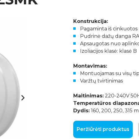
Konstrukcija:
Pagaminta iš cinkuotos 
Pudrinė dažų danga R
Apsaugotas nuo aplinkos
Izoliacijos klasė: klasė B
Montavimas:
Montuojamas su visų tipų
Varžtų tvirtinimas
Maitinimas:
220-240V 50Hz
Temperatūros diapazona
Dydis:
160, 200, 250, 315 
Peržiūrėti produktus