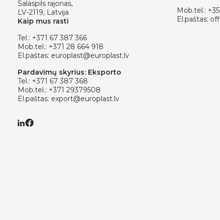
Salaspils rajonas,
Mob.tel.:
+35
LV-2119, Latvija
El.paštas:
off
Kaip mus rasti
Tel.:
+371 67 387 366
Mob.tel.:
+371 28 664 918
El.paštas:
europlast@europlast.lv
Pardavimų skyrius: Eksporto
Tel.:
+371 67 387 368
Mob.tel.:
+371 29379508
El.paštas:
export@europlast.lv