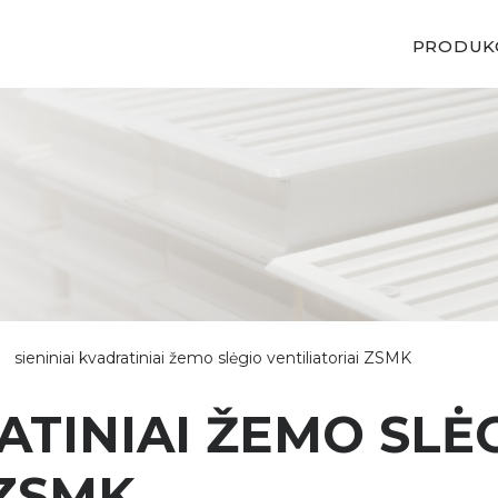
PRODUK
sieniniai kvadratiniai žemo slėgio ventiliatoriai ZSMK
ATINIAI ŽEMO SLĖ
 ZSMK