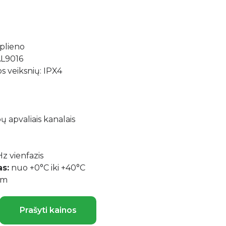
plieno
AL9016
 veiksnių: IPX4
 apvaliais kanalais
 vienfazis
s:
nuo +0°C iki +40°C
mm
Prašyti kainos