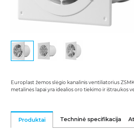
Europlast žemos slėgio kanalinis ventiliatorius Z
metalinės lapai yra idealios oro tiekimo ir ištraukos ven
Techninė specifikacija
At
Produktai