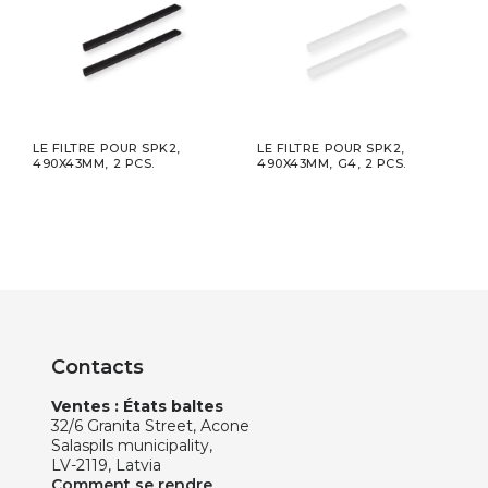
LE FILTRE POUR SPK2,
LE FILTRE POUR SPK2,
UNIT
ON
490X43MM, 2 PCS.
490X43MM, G4, 2 PCS.
DENT
,
PHON
Ø125
Contacts
Ventes : États baltes
32/6 Granita Street, Acone
Salaspils municipality,
LV-2119, Latvia
Comment se rendre