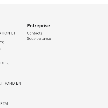
Entreprise
TION ET
Contacts
Sous-traitance
ES
S
IDES,
ET ROND EN
MÉTAL