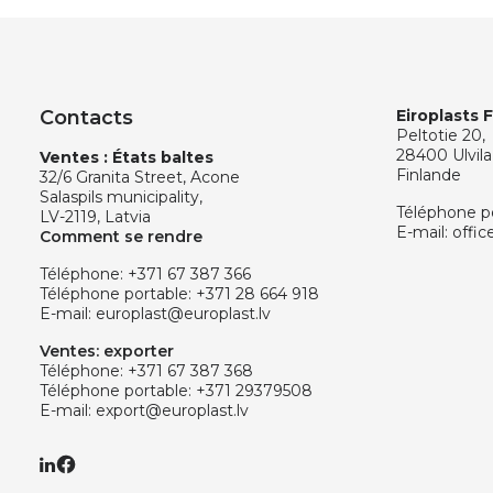
Contacts
Eiroplasts 
Peltotie 20,
28400 Ulvila
Ventes : États baltes
Finlande
32/6 Granita Street, Acone
Salaspils municipality,
Téléphone p
LV-2119, Latvia
E-mail:
offic
Comment se rendre
Téléphone:
+371 67 387 366
Téléphone portable:
+371 28 664 918
E-mail:
europlast@europlast.lv
Ventes: exporter
Téléphone:
+371 67 387 368
Téléphone portable:
+371 29379508
E-mail:
export@europlast.lv