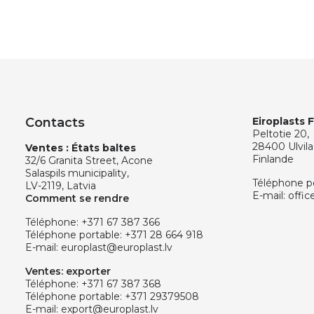
Contacts
Eiroplasts 
Peltotie 20,
28400 Ulvila
Ventes : États baltes
Finlande
32/6 Granita Street, Acone
Salaspils municipality,
Téléphone p
LV-2119, Latvia
E-mail:
offic
Comment se rendre
Téléphone:
+371 67 387 366
Téléphone portable:
+371 28 664 918
E-mail:
europlast@europlast.lv
Ventes: exporter
Téléphone:
+371 67 387 368
Téléphone portable:
+371 29379508
E-mail:
export@europlast.lv