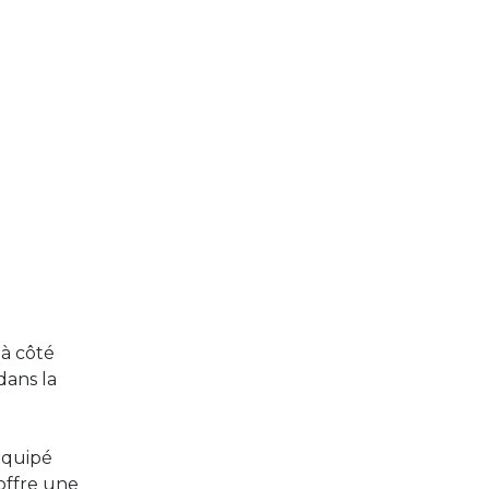
 à côté
dans la
équipé
 offre une