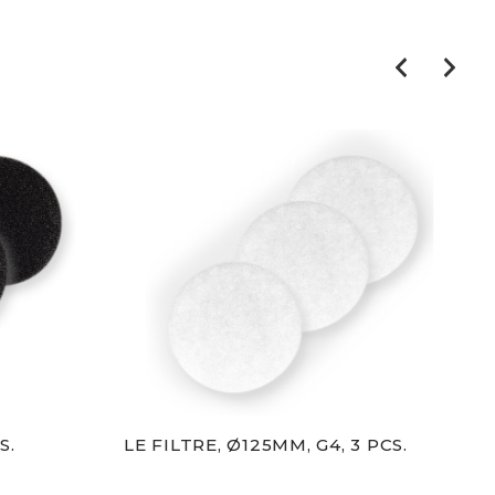
S.
LE FILTRE, Ø125MM, G4, 3 PCS.
LE 