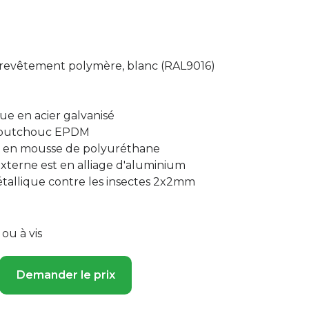
c revêtement polymère, blanc (RAL9016)
ue en acier galvanisé
caoutchouc EPDM
n en mousse de polyuréthane
 externe est en alliage d'aluminium
étallique contre les insectes 2x2mm
ou à vis
Demander le prix