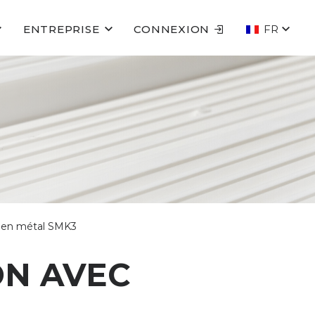
ENTREPRISE
CONNEXION
FR
, en métal SMK3
ON AVEC