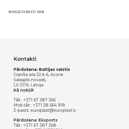
NOSLĒGVĀRSTI SKN
Kontakti
Pārdošana: Baltijas valstis
Granīta iela 32 k-6, Acone
Salaspils novads,
LV-2119, Latvija
Kā nokļūt
Tālr.:
+371 67 387 366
Mob.tālr.:
+371 28 664 918
E-pasts:
europlast@europlast.lv
Pārdošana: Eksports
Tālr.:
+371 67 387 368