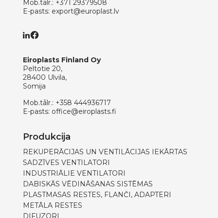
Mob.tālr.:
+371 29379508
E-pasts:
export@europlast.lv
Eiroplasts Finland Oy
Peltotie 20,
28400 Ulvila,
Somija
Mob.tālr.:
+358 444936717
E-pasts:
office@eiroplasts.fi
Produkcija
REKUPERĀCIJAS UN VENTILĀCIJAS IEKĀRTAS
SADZĪVES VENTILATORI
INDUSTRIĀLIE VENTILATORI
DABISKĀS VĒDINĀŠANAS SISTĒMAS
PLASTMASAS RESTES, FLANČI, ADAPTERI
METĀLA RESTES
DIFUZORI