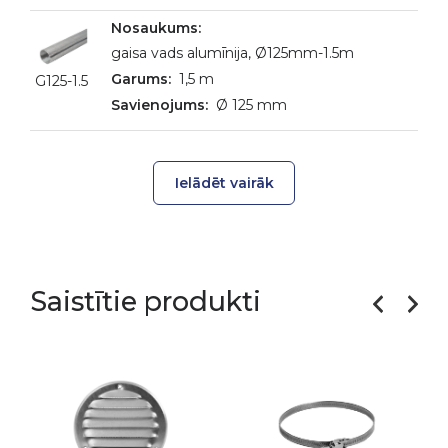
gaisa vads alumīnija, Ø125mm-1.5m
1,5 m
G125-1.5
Ø 125 mm
Ielādēt vairāk
Saistītie produkti