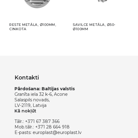
RESTE METĀLA, Ø100MM,
SAVILCE METĀLA, Ø50-
LĪML
CINKOTA
Ø100MM
X 50
Kontakti
Pārdošana: Baltijas valstis
Granīta iela 32 k-6, Acone
Salaspils novads,
LV-2119, Latvija
Kā nokļūt
Tālr.:
+371 67 387 366
Mob.tālr.:
+371 28 664 918
E-pasts:
europlast@europlast.lv