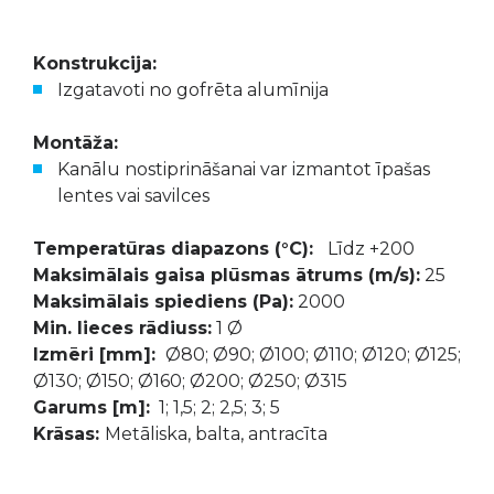
Konstrukcija:
Izgatavoti no gofrēta alumīnija
Montāža:
Kanālu nostiprināšanai var izmantot īpašas
lentes vai savilces
Temperatūras diapazons (°C):
Līdz +200
Maksimālais gaisa plūsmas ātrums (m/s):
25
Maksimālais spiediens (Pa):
2000
Min. lieces rādiuss:
1 Ø
Izmēri [mm]:
Ø80; Ø90; Ø100; Ø110; Ø120; Ø125;
Ø130; Ø150; Ø160; Ø200; Ø250; Ø315
Garums [m]:
1; 1,5; 2; 2,5; 3; 5
Krāsas:
Metāliska, balta, antracīta