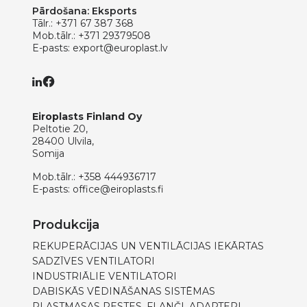
Pārdošana: Eksports
Tālr.:
+371 67 387 368
Mob.tālr.:
+371 29379508
E-pasts:
export@europlast.lv
Eiroplasts Finland Oy
Peltotie 20,
28400 Ulvila,
Somija
Mob.tālr.:
+358 444936717
E-pasts:
office@eiroplasts.fi
Produkcija
REKUPERĀCIJAS UN VENTILĀCIJAS IEKĀRTAS
SADZĪVES VENTILATORI
INDUSTRIĀLIE VENTILATORI
DABISKĀS VĒDINĀŠANAS SISTĒMAS
PLASTMASAS RESTES, FLANČI, ADAPTERI