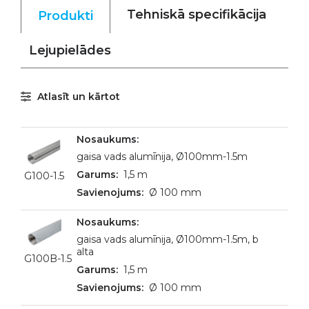
Tehniskā specifikācija
Produkti
Lejupielādes
Atlasīt un kārtot
gaisa vads alumīnija, Ø100mm-1.5m
1,5 m
G100-1.5
Ø 100 mm
gaisa vads alumīnija, Ø100mm-1.5m, b
alta
G100B-1.5
1,5 m
Ø 100 mm