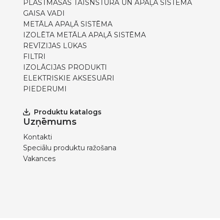
PLASTMASAS TAISNSTŪRA UN APAĻĀ SISTĒMA
GAISA VADI
METĀLA APAĻĀ SISTĒMA
IZOLĒTA METĀLA APAĻĀ SISTĒMA
REVĪZIJAS LŪKAS
FILTRI
IZOLĀCIJAS PRODUKTI
ELEKTRISKIE AKSESUĀRI
PIEDERUMI
Produktu katalogs
Uzņēmums
Kontakti
Speciālu produktu ražošana
Vakances