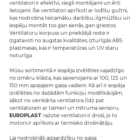
ventilatori ir efektīvi, viegli montējami un ērti
lietojami. Šie ventilatori aprīkoti ar lodīšu gultni,
kas nodrošina teicamāku darbību, ilgmūžību un
iespēju montēt tos gan sienās, gan griestos.
Ventilatoru korpuss un priekšējā reste ir
izgatavoti no augstas kvalitātes, izturīgās ABS
plastmasas, kas ir temperatūras un UV staru
noturīga.
Mūsu sortimentā ir iespēja izvēlēties vajadzīgo
no izmēru klāsta, kas savienojams ar 100, 125 un
150 mm apaļajiem gaisa vadiem. Kā arī ir iespēja
izvēlēties no dažādām funkciju modifikācijām,
sākot no vienkārša ventilatora līdz pat
ventilatoram ar taimeri un mitruma sensoru.
EUROPLAST
ražotie ventilatori ir droši, jo to
motors ir aprīkots ar termisko drošinātāju.
Lai nodrošināti aizsardzību no gaisa