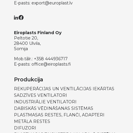
E-pasts:
export@europlast.lv
Eiroplasts Finland Oy
Peltotie 20,
28400 Ulvila,
Somija
Mob.tālr.:
+358 444936717
E-pasts:
office@eiroplasts.fi
Produkcija
REKUPERĀCIJAS UN VENTILĀCIJAS IEKĀRTAS
SADZĪVES VENTILATORI
INDUSTRIĀLIE VENTILATORI
DABISKĀS VĒDINĀŠANAS SISTĒMAS
PLASTMASAS RESTES, FLANČI, ADAPTERI
METĀLA RESTES
DIFUZORI