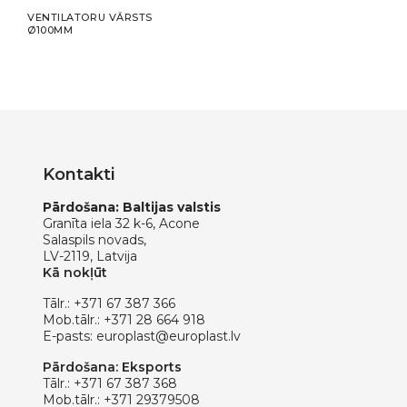
VENTILATORU VĀRSTS
VEN
Ø100MM
Ø10
Kontakti
Pārdošana: Baltijas valstis
Granīta iela 32 k-6, Acone
Salaspils novads,
LV-2119, Latvija
Kā nokļūt
Tālr.:
+371 67 387 366
Mob.tālr.:
+371 28 664 918
E-pasts:
europlast@europlast.lv
Pārdošana: Eksports
Tālr.:
+371 67 387 368
Mob.tālr.:
+371 29379508