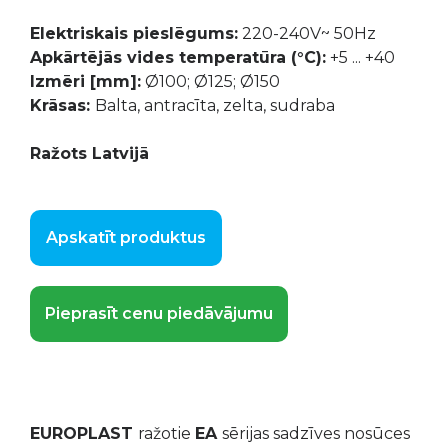
Elektriskais pieslēgums:
220-240V~ 50Hz
Apkārtējās vides temperatūra (°C):
+5 ... +40
Izmēri [mm]:
Ø100; Ø125; Ø150
Krāsas:
Balta, antracīta, zelta, sudraba
Ražots Latvijā
Apskatīt produktus
Pieprasīt cenu piedāvājumu
EUROPLAST
ražotie
EA
sērijas sadzīves nosūces