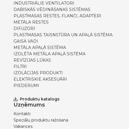
INDUSTRIĀLIE VENTILATORI
DABISKĀS VĒDINĀŠANAS SISTĒMAS
PLASTMASAS RESTES, FLANČI, ADAPTERI
METĀLA RESTES
DIFUZORI
PLASTMASAS TAISNSTŪRA UN APAĻĀ SISTĒMA
GAISA VADI
METĀLA APAĻĀ SISTĒMA
IZOLĒTA METĀLA APAĻĀ SISTĒMA
REVĪZIJAS LŪKAS
FILTRI
IZOLĀCIJAS PRODUKTI
ELEKTRISKIE AKSESUĀRI
PIEDERUMI
Produktu katalogs
Uzņēmums
Kontakti
Speciālu produktu ražošana
Vakances