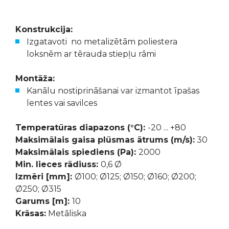
Konstrukcija:
Izgatavoti no metalizētām poliestera
loksnēm ar tērauda stiepļu rāmi
Montāža:
Kanālu nostiprināšanai var izmantot īpašas
lentes vai savilces
Temperatūras diapazons (°C):
-20 ... +80
Maksimālais gaisa plūsmas ātrums (m/s):
30
Maksimālais spiediens (Pa):
2000
Min. lieces rādiuss:
0,6 Ø
Izmēri [mm]:
Ø100; Ø125; Ø150; Ø160; Ø200;
Ø250; Ø315
Garums [m]:
10
Krāsas:
Metāliska