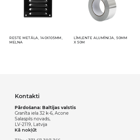
RESTE METĀLA, 140X105MM,
LĪMLENTE ALUMĪNIJA, 50MM
SAVI
MELNA
X 50M
Ø12
Kontakti
Pārdošana: Baltijas valstis
Granīta iela 32 k-6, Acone
Salaspils novads,
LV-2119, Latvija
Kā nokļūt