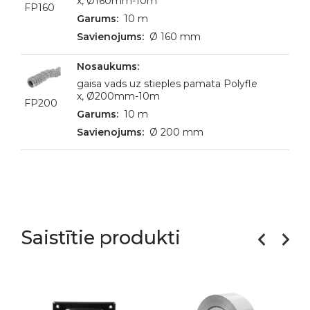
x, Ø160mm-10m
FP160
10 m
Ø 160 mm
gaisa vads uz stieples pamata Polyfle
x, Ø200mm-10m
FP200
10 m
Ø 200 mm
Saistītie produkti