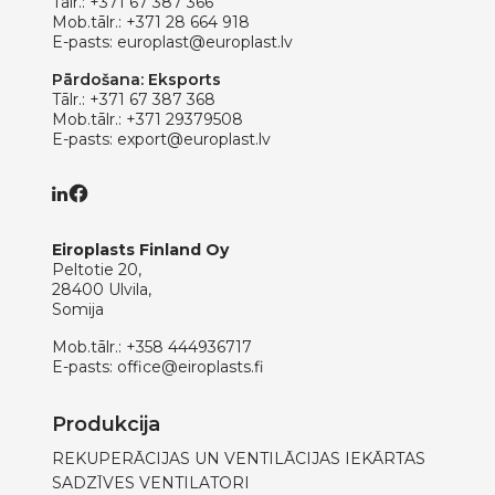
Tālr.:
+371 67 387 366
Mob.tālr.:
+371 28 664 918
E-pasts:
europlast@europlast.lv
Pārdošana: Eksports
Tālr.:
+371 67 387 368
Mob.tālr.:
+371 29379508
E-pasts:
export@europlast.lv
Eiroplasts Finland Oy
Peltotie 20,
28400 Ulvila,
Somija
Mob.tālr.:
+358 444936717
E-pasts:
office@eiroplasts.fi
Produkcija
REKUPERĀCIJAS UN VENTILĀCIJAS IEKĀRTAS
SADZĪVES VENTILATORI