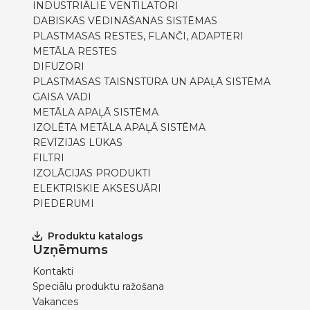
INDUSTRIĀLIE VENTILATORI
DABISKĀS VĒDINĀŠANAS SISTĒMAS
PLASTMASAS RESTES, FLANČI, ADAPTERI
METĀLA RESTES
DIFUZORI
PLASTMASAS TAISNSTŪRA UN APAĻĀ SISTĒMA
GAISA VADI
METĀLA APAĻĀ SISTĒMA
IZOLĒTA METĀLA APAĻĀ SISTĒMA
REVĪZIJAS LŪKAS
FILTRI
IZOLĀCIJAS PRODUKTI
ELEKTRISKIE AKSESUĀRI
PIEDERUMI
Produktu katalogs
Uzņēmums
Kontakti
Speciālu produktu ražošana
Vakances