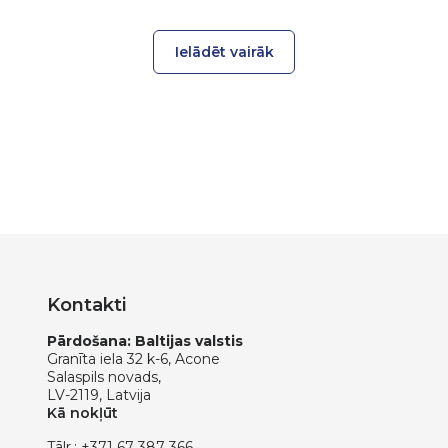
Ielādēt vairāk
Kontakti
Pārdošana: Baltijas valstis
Granīta iela 32 k-6, Acone
Salaspils novads,
LV-2119, Latvija
Kā nokļūt
Tālr.:
+371 67 387 366