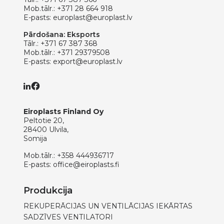
Mob.tālr.:
+371 28 664 918
E-pasts:
europlast@europlast.lv
Pārdošana: Eksports
Tālr.:
+371 67 387 368
Mob.tālr.:
+371 29379508
E-pasts:
export@europlast.lv
Eiroplasts Finland Oy
Peltotie 20,
28400 Ulvila,
Somija
Mob.tālr.:
+358 444936717
E-pasts:
office@eiroplasts.fi
Produkcija
REKUPERĀCIJAS UN VENTILĀCIJAS IEKĀRTAS
SADZĪVES VENTILATORI