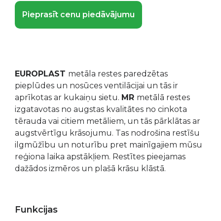
Pieprasīt cenu piedāvājumu
EUROPLAST
metāla restes paredzētas
pieplūdes un nosūces ventilācijai un tās ir
aprīkotas ar kukaiņu sietu.
MR
metālā restes
izgatavotas no augstas kvalitātes no cinkota
tērauda vai citiem metāliem, un tās pārklātas ar
augstvērtīgu krāsojumu. Tas nodrošina restīšu
ilgmūžību un noturību pret mainīgajiem mūsu
reģiona laika apstākļiem. Restītes pieejamas
dažādos izmēros un plašā krāsu klāstā.
Funkcijas