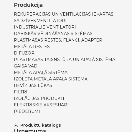
Produkcija
REKUPERĀCIJAS UN VENTILĀCIJAS IEKĀRTAS
SADZĪVES VENTILATORI
INDUSTRIĀLIE VENTILATORI
DABISKĀS VĒDINĀŠANAS SISTĒMAS
PLASTMASAS RESTES, FLANČI, ADAPTERI
METĀLA RESTES
DIFUZORI
PLASTMASAS TAISNSTŪRA UN APAĻĀ SISTĒMA
GAISA VADI
METĀLA APAĻĀ SISTĒMA
IZOLĒTA METĀLA APAĻĀ SISTĒMA
REVĪZIJAS LŪKAS
FILTRI
IZOLĀCIJAS PRODUKTI
ELEKTRISKIE AKSESUĀRI
PIEDERUMI
Produktu katalogs
Uzņēmums