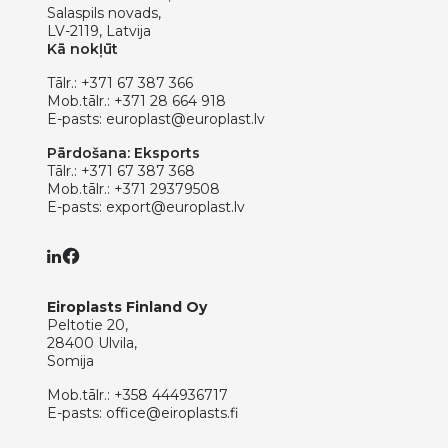
Salaspils novads,
LV-2119, Latvija
Kā nokļūt
Tālr.:
+371 67 387 366
Mob.tālr.:
+371 28 664 918
E-pasts:
europlast@europlast.lv
Pārdošana: Eksports
Tālr.:
+371 67 387 368
Mob.tālr.:
+371 29379508
E-pasts:
export@europlast.lv
Eiroplasts Finland Oy
Peltotie 20,
28400 Ulvila,
Somija
Mob.tālr.:
+358 444936717
E-pasts:
office@eiroplasts.fi