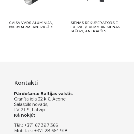
GAISA VADS ALUMĪNIJA,
SIENAS REKUPERATORS E-
ELEK
Ø100MM-3M, ANTRACĪTS
EXTRA, Ø100MM AR SIENAS
EXTR
SLĒDZI, ANTRACĪTS
NOS
Kontakti
Pārdošana: Baltijas valstis
Granīta iela 32 k-6, Acone
Salaspils novads,
LV-2119, Latvija
Kā nokļūt
Tālr.:
+371 67 387 366
Mob.tālr.:
+371 28 664 918