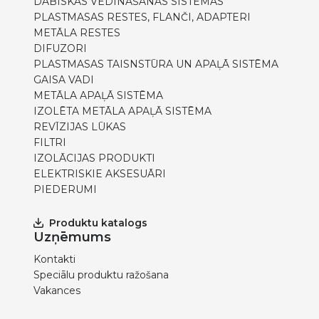
DABISKĀS VĒDINĀŠANAS SISTĒMAS
PLASTMASAS RESTES, FLANČI, ADAPTERI
METĀLA RESTES
DIFUZORI
PLASTMASAS TAISNSTŪRA UN APAĻĀ SISTĒMA
GAISA VADI
METĀLA APAĻĀ SISTĒMA
IZOLĒTA METĀLA APAĻĀ SISTĒMA
REVĪZIJAS LŪKAS
FILTRI
IZOLĀCIJAS PRODUKTI
ELEKTRISKIE AKSESUĀRI
PIEDERUMI
Produktu katalogs
Uzņēmums
Kontakti
Speciālu produktu ražošana
Vakances