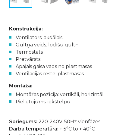
Konstrukcija
:
Ventilators: aksiālais
Gultņa veids: lodīšu gultņi
Termostats
Pretvārsts
Apaļais gaisa vads no plastmasas
Ventilācijas reste: plastmasas
Montāža
:
Montāžas pozīcija: vertikāli, horizintāli
Pielietojums: iekštelpu
Spriegums:
220-240V-50Hz vienfāzes
Darba temperatūra:
+ 5°C to + 40°C