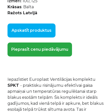
Izmēri:
100, 125
Krāsas
: Balta
Ražots Latvijā
Apskatīt produktus
Pieprasīt cenu piedāvājumu
Iepazīstiet Europlast Ventilācijas komplektu
SPKT
- praktisku risinājumu efektīvai gaisa
apmaiņai un temperatūras regulēšanai starp
blakus esošām telpām. Šis komplekts ir ideāls
gadījumos, kad vienā telpā ir apkure, bet blakus
esošajā telpā trūkst siltuma avota. Tas ir