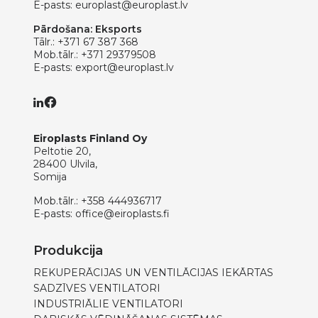
E-pasts:
europlast@europlast.lv
Pārdošana: Eksports
Tālr.:
+371 67 387 368
Mob.tālr.:
+371 29379508
E-pasts:
export@europlast.lv
Eiroplasts Finland Oy
Peltotie 20,
28400 Ulvila,
Somija
Mob.tālr.:
+358 444936717
E-pasts:
office@eiroplasts.fi
Produkcija
REKUPERĀCIJAS UN VENTILĀCIJAS IEKĀRTAS
SADZĪVES VENTILATORI
INDUSTRIĀLIE VENTILATORI