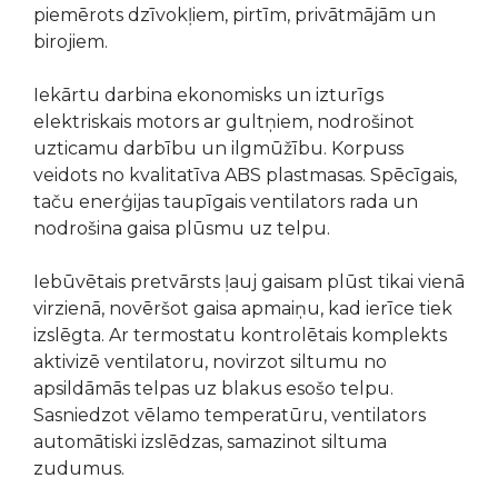
piemērots dzīvokļiem, pirtīm, privātmājām un
birojiem.
Iekārtu darbina ekonomisks un izturīgs
elektriskais motors ar gultņiem, nodrošinot
uzticamu darbību un ilgmūžību. Korpuss
veidots no kvalitatīva ABS plastmasas. Spēcīgais,
taču enerģijas taupīgais ventilators rada un
nodrošina gaisa plūsmu uz telpu.
Iebūvētais pretvārsts ļauj gaisam plūst tikai vienā
virzienā, novēršot gaisa apmaiņu, kad ierīce tiek
izslēgta. Ar termostatu kontrolētais komplekts
aktivizē ventilatoru, novirzot siltumu no
apsildāmās telpas uz blakus esošo telpu.
Sasniedzot vēlamo temperatūru, ventilators
automātiski izslēdzas, samazinot siltuma
zudumus.