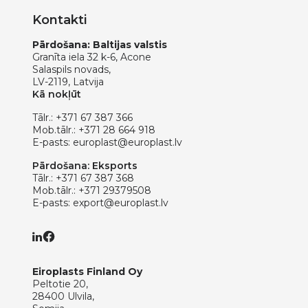
Kontakti
Pārdošana: Baltijas valstis
Granīta iela 32 k-6, Acone
Salaspils novads,
LV-2119, Latvija
Kā nokļūt
Tālr.:
+371 67 387 366
Mob.tālr.:
+371 28 664 918
E-pasts:
europlast@europlast.lv
Pārdošana: Eksports
Tālr.:
+371 67 387 368
Mob.tālr.:
+371 29379508
E-pasts:
export@europlast.lv
Eiroplasts Finland Oy
Peltotie 20,
28400 Ulvila,