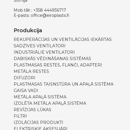
Somija
Mob.tālr.:
+358 444936717
E-pasts:
office@eiroplasts.fi
Produkcija
REKUPERĀCIJAS UN VENTILĀCIJAS IEKĀRTAS
SADZĪVES VENTILATORI
INDUSTRIĀLIE VENTILATORI
DABISKĀS VĒDINĀŠANAS SISTĒMAS
PLASTMASAS RESTES, FLANČI, ADAPTERI
METĀLA RESTES
DIFUZORI
PLASTMASAS TAISNSTŪRA UN APAĻĀ SISTĒMA
GAISA VADI
METĀLA APAĻĀ SISTĒMA
IZOLĒTA METĀLA APAĻĀ SISTĒMA
REVĪZIJAS LŪKAS
FILTRI
IZOLĀCIJAS PRODUKTI
ELEKTRISKIE AKSESUĀRI