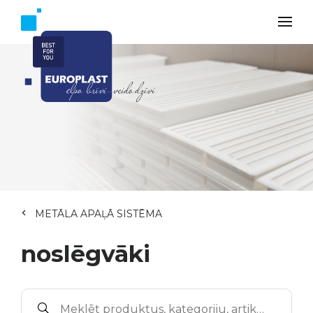
METĀLA APAĻĀ SISTĒMA
noslēgvāki