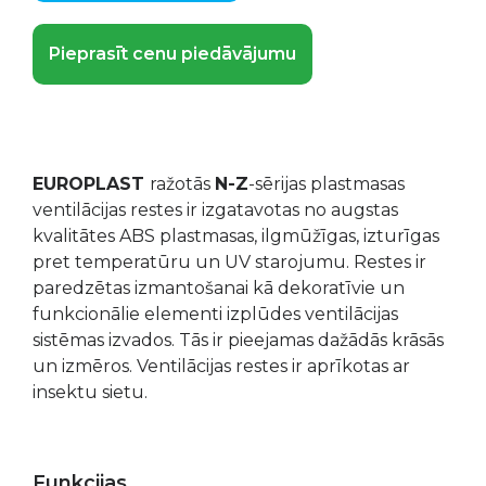
Pieprasīt cenu piedāvājumu
EUROPLAST
ražotās
N-Z
-sērijas plastmasas
ventilācijas restes ir izgatavotas no augstas
kvalitātes ABS plastmasas, ilgmūžīgas, izturīgas
pret temperatūru un UV starojumu. Restes ir
paredzētas izmantošanai kā dekoratīvie un
funkcionālie elementi izplūdes ventilācijas
sistēmas izvados. Tās ir pieejamas dažādās krāsās
un izmēros. Ventilācijas restes ir aprīkotas ar
insektu sietu.
Funkcijas