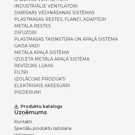
INDUSTRIĀLIE VENTILATORI
DABISKĀS VĒDINĀŠANAS SISTĒMAS
PLASTMASAS RESTES, FLANČI, ADAPTERI
METĀLA RESTES
DIFUZORI
PLASTMASAS TAISNSTŪRA UN APAĻĀ SISTĒMA
GAISA VADI
METĀLA APAĻĀ SISTĒMA
IZOLĒTA METĀLA APAĻĀ SISTĒMA
REVĪZIJAS LŪKAS
FILTRI
IZOLĀCIJAS PRODUKTI
ELEKTRISKIE AKSESUĀRI
PIEDERUMI
Produktu katalogs
Uzņēmums
Kontakti
Speciālu produktu ražošana