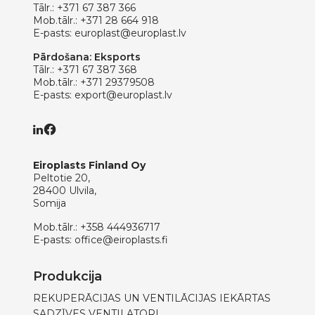
Tālr.:
+371 67 387 366
Mob.tālr.:
+371 28 664 918
E-pasts:
europlast@europlast.lv
Pārdošana: Eksports
Tālr.:
+371 67 387 368
Mob.tālr.:
+371 29379508
E-pasts:
export@europlast.lv
Eiroplasts Finland Oy
Peltotie 20,
28400 Ulvila,
Somija
Mob.tālr.:
+358 444936717
E-pasts:
office@eiroplasts.fi
Produkcija
REKUPERĀCIJAS UN VENTILĀCIJAS IEKĀRTAS
SADZĪVES VENTILATORI