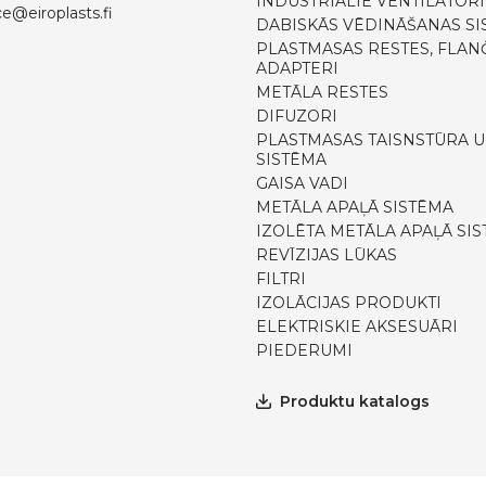
INDUSTRIĀLIE VENTILATORI
ce@eiroplasts.fi
DABISKĀS VĒDINĀŠANAS SI
PLASTMASAS RESTES, FLANČ
ADAPTERI
METĀLA RESTES
DIFUZORI
PLASTMASAS TAISNSTŪRA U
SISTĒMA
GAISA VADI
METĀLA APAĻĀ SISTĒMA
IZOLĒTA METĀLA APAĻĀ SI
REVĪZIJAS LŪKAS
FILTRI
IZOLĀCIJAS PRODUKTI
ELEKTRISKIE AKSESUĀRI
PIEDERUMI
Produktu katalogs