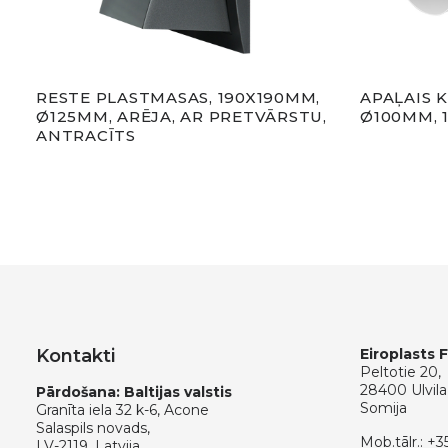
RESTE PLASTMASAS, 190X190MM,
APAĻAIS 
Ø125MM, ARĒJA, AR PRETVĀRSTU,
Ø100MM, 
ANTRACĪTS
Kontakti
Eiroplasts 
Peltotie 20,
28400 Ulvila
Pārdošana: Baltijas valstis
Somija
Granīta iela 32 k-6, Acone
Salaspils novads,
Mob.tālr.:
+3
LV-2119, Latvija