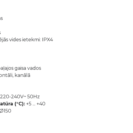
as
s
jās vides ietekmi: IPX4
paļajos gaisa vados
ontāli, kanālā
220-240V~ 50Hz
tūra (°C):
+5 ... +40
 Ø150