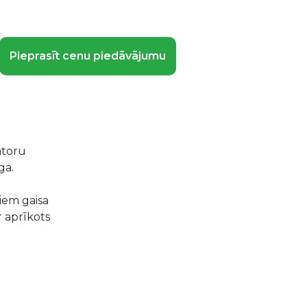
Pieprasīt cenu piedāvājumu
latoru
ga.
iem gaisa
ir aprīkots