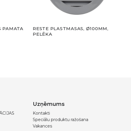
S PAMATA
RESTE PLASTMASAS, Ø100MM,
RES
PELĒKA
Ø12
ANT
Uzņēmums
ĀCIJAS
Kontakti
Speciālu produktu ražošana
Vakances