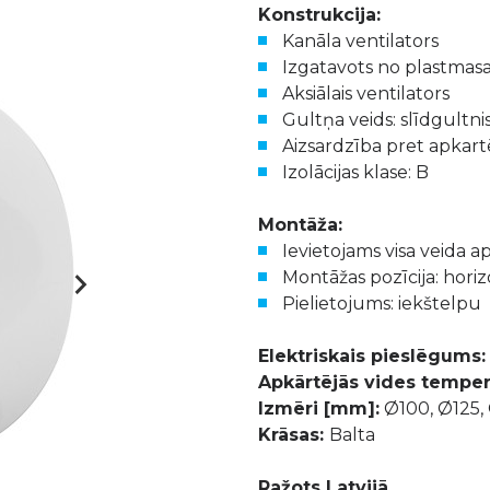
Konstrukcija:
Kanāla ventilators
Izgatavots no plastmas
Aksiālais ventilators
Gultņa veids: slīdgultni
Aizsardzība pret apkartē
Izolācijas klase: B
Montāža:
Ievietojams visa veida a
Montāžas pozīcija: horiz
Pielietojums: iekštelpu
Elektriskais pieslēgums:
Apkārtējās vides tempera
Izmēri [mm]:
Ø100, Ø125,
Krāsas:
Balta
Ražots Latvijā