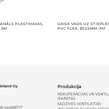
KANĀLS PLASTMASAS,
GAISA VADS UZ STIEPLE
1.5M
PVC FLEX, Ø125MM-3M
Finland Oy
Produkcija
REKUPERĀCIJAS UN VENTIL
,
IEKĀRTAS
SADZĪVES VENTILATORI
58 444936717