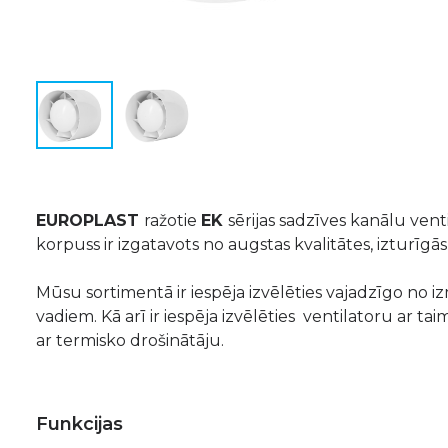
EUROPLAST
ražotie
EK
sērijas sadzīves kanālu venti
korpuss ir izgatavots no augstas kvalitātes, izturīg
Mūsu sortimentā ir iespēja izvēlēties vajadzīgo no i
vadiem. Kā arī ir iespēja izvēlēties ventilatoru ar tai
ar termisko drošinātāju.
Funkcijas