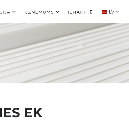
CIJA
UZŅĒMUMS
IENĀKT
LV
IES EK