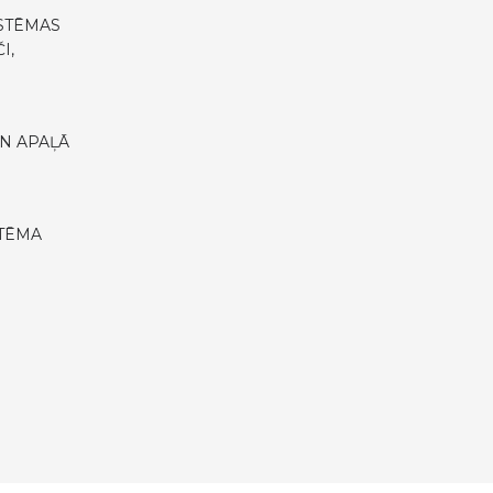
STĒMAS
I,
N APAĻĀ
STĒMA