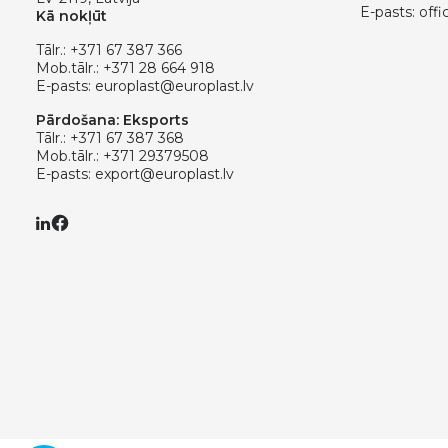
E-pasts:
offi
Kā nokļūt
Tālr.:
+371 67 387 366
Mob.tālr.:
+371 28 664 918
E-pasts:
europlast@europlast.lv
Pārdošana: Eksports
Tālr.:
+371 67 387 368
Mob.tālr.:
+371 29379508
E-pasts:
export@europlast.lv