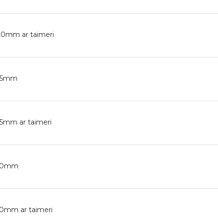
00mm ar taimeri
125mm
25mm ar taimeri
150mm
50mm ar taimeri