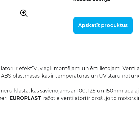
Apskatīt produktus
latori ir efektīvi, viegli montējami un ērti lietojami. Venti
ās ABS plastmasas, kas ir temperatūras un UV staru noturī
zmēru klāsta, kas savienojams ar 100, 125 un 150mm apaļaj
meri.
EUROPLAST
ražotie ventilatori ir droši, jo to motors 