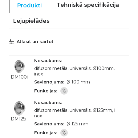
Tehniskā specifikācija
Produkti
Lejupielādes
Atlasīt un kārtot
difuzors metāla, universāls, Ø100mm,
inox
DM100i
Ø 100 mm
difuzors metāla, universāls, Ø125mm, i
nox
DM125i
Ø 125 mm