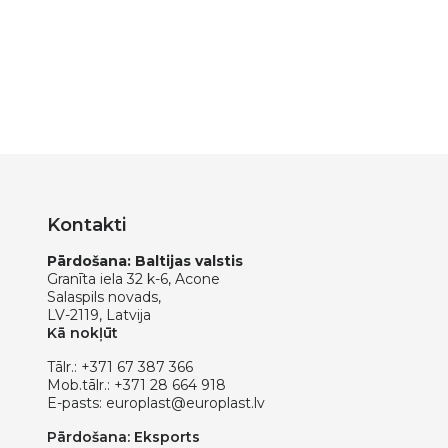
Kontakti
Pārdošana: Baltijas valstis
Granīta iela 32 k-6, Acone
Salaspils novads,
LV-2119, Latvija
Kā nokļūt
Tālr.:
+371 67 387 366
Mob.tālr.:
+371 28 664 918
E-pasts:
europlast@europlast.lv
Pārdošana: Eksports