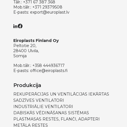
Tālr.:
+371 67 387 368
Mob.tālr.:
+371 29379508
E-pasts:
export@europlast.lv
Eiroplasts Finland Oy
Peltotie 20,
28400 Ulvila,
Somija
Mob.tālr.:
+358 444936717
E-pasts:
office@eiroplasts.fi
Produkcija
REKUPERĀCIJAS UN VENTILĀCIJAS IEKĀRTAS
SADZĪVES VENTILATORI
INDUSTRIĀLIE VENTILATORI
DABISKĀS VĒDINĀŠANAS SISTĒMAS
PLASTMASAS RESTES, FLANČI, ADAPTERI
METĀLA RESTES