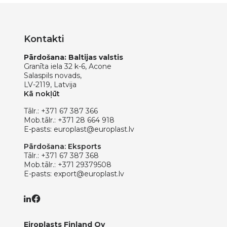
Kontakti
Pārdošana: Baltijas valstis
Granīta iela 32 k-6, Acone
Salaspils novads,
LV-2119, Latvija
Kā nokļūt
Tālr.:
+371 67 387 366
Mob.tālr.:
+371 28 664 918
E-pasts:
europlast@europlast.lv
Pārdošana: Eksports
Tālr.:
+371 67 387 368
Mob.tālr.:
+371 29379508
E-pasts:
export@europlast.lv
Eiroplasts Finland Oy