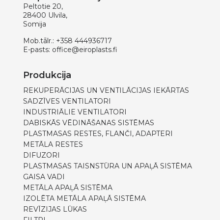
Peltotie 20,
28400 Ulvila,
Somija
Mob.tālr.:
+358 444936717
E-pasts:
office@eiroplasts.fi
Produkcija
REKUPERĀCIJAS UN VENTILĀCIJAS IEKĀRTAS
SADZĪVES VENTILATORI
INDUSTRIĀLIE VENTILATORI
DABISKĀS VĒDINĀŠANAS SISTĒMAS
PLASTMASAS RESTES, FLANČI, ADAPTERI
METĀLA RESTES
DIFUZORI
PLASTMASAS TAISNSTŪRA UN APAĻĀ SISTĒMA
GAISA VADI
METĀLA APAĻĀ SISTĒMA
IZOLĒTA METĀLA APAĻĀ SISTĒMA
REVĪZIJAS LŪKAS