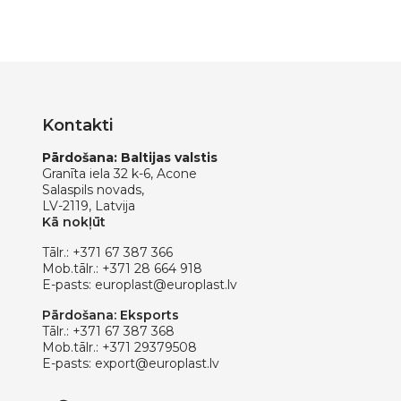
Kontakti
Pārdošana: Baltijas valstis
Granīta iela 32 k-6, Acone
Salaspils novads,
LV-2119, Latvija
Kā nokļūt
Tālr.:
+371 67 387 366
Mob.tālr.:
+371 28 664 918
E-pasts:
europlast@europlast.lv
Pārdošana: Eksports
Tālr.:
+371 67 387 368
Mob.tālr.:
+371 29379508
E-pasts:
export@europlast.lv