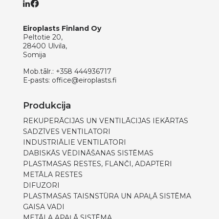
Eiroplasts Finland Oy
Peltotie 20,
28400 Ulvila,
Somija
Mob.tālr.:
+358 444936717
E-pasts:
office@eiroplasts.fi
Produkcija
REKUPERĀCIJAS UN VENTILĀCIJAS IEKĀRTAS
SADZĪVES VENTILATORI
INDUSTRIĀLIE VENTILATORI
DABISKĀS VĒDINĀŠANAS SISTĒMAS
PLASTMASAS RESTES, FLANČI, ADAPTERI
METĀLA RESTES
DIFUZORI
PLASTMASAS TAISNSTŪRA UN APAĻĀ SISTĒMA
GAISA VADI
METĀLA APAĻĀ SISTĒMA