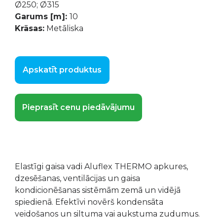
Ø250; Ø315
Garums [m]:
10
Krāsas:
Metāliska
Apskatīt produktus
Pieprasīt cenu piedāvājumu
Elastīgi gaisa vadi Aluflex THERMO apkures,
dzesēšanas, ventilācijas un gaisa
kondicionēšanas sistēmām zemā un vidējā
spiedienā. Efektīvi novērš kondensāta
veidošanos un siltuma vai aukstuma zudumus.