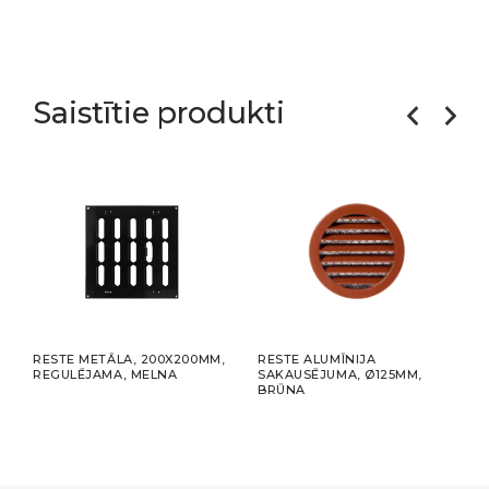
Saistītie produkti
RESTE METĀLA, 200X200MM,
RESTE ALUMĪNIJA
LĪML
REGULĒJAMA, MELNA
SAKAUSĒJUMA, Ø125MM,
X 50
BRŪNA