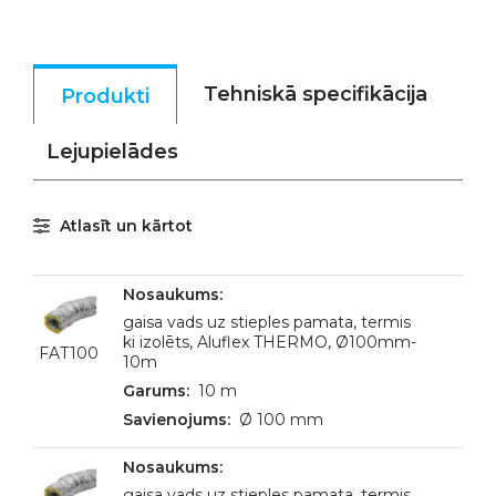
Tehniskā specifikācija
Produkti
Lejupielādes
Atlasīt un kārtot
gaisa vads uz stieples pamata, termis
ki izolēts, Aluflex THERMO, Ø100mm-
FAT100
10m
10 m
Ø 100 mm
gaisa vads uz stieples pamata, termis