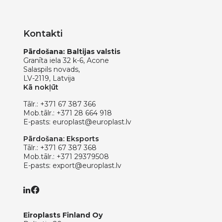
Kontakti
Pārdošana: Baltijas valstis
Granīta iela 32 k-6, Acone
Salaspils novads,
LV-2119, Latvija
Kā nokļūt
Tālr.:
+371 67 387 366
Mob.tālr.:
+371 28 664 918
E-pasts:
europlast@europlast.lv
Pārdošana: Eksports
Tālr.:
+371 67 387 368
Mob.tālr.:
+371 29379508
E-pasts:
export@europlast.lv
Eiroplasts Finland Oy