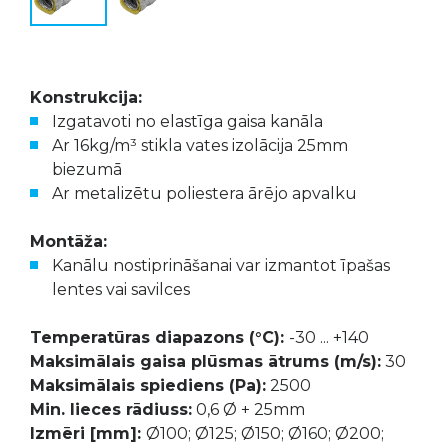
Konstrukcija:
Izgatavoti no elastīga gaisa kanāla
Ar 16kg/m³ stikla vates izolācija 25mm
biezumā
Ar metalizētu poliestera ārējo apvalku
Montāža:
Kanālu nostiprināšanai var izmantot īpašas
lentes vai savilces
Temperatūras diapazons (°C):
-30 ... +140
Maksimālais gaisa plūsmas ātrums (m/s):
30
Maksimālais spiediens (Pa):
2500
Min. lieces rādiuss:
0,6 Ø + 25mm
Izmēri [mm]:
Ø100; Ø125; Ø150; Ø160; Ø200;