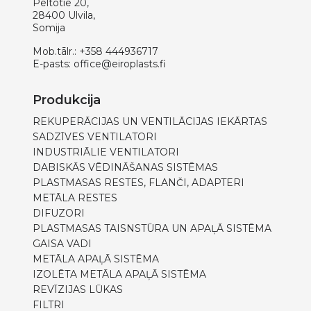
Peltotie 20,
28400 Ulvila,
Somija
Mob.tālr.:
+358 444936717
E-pasts:
office@eiroplasts.fi
Produkcija
REKUPERĀCIJAS UN VENTILĀCIJAS IEKĀRTAS
SADZĪVES VENTILATORI
INDUSTRIĀLIE VENTILATORI
DABISKĀS VĒDINĀŠANAS SISTĒMAS
PLASTMASAS RESTES, FLANČI, ADAPTERI
METĀLA RESTES
DIFUZORI
PLASTMASAS TAISNSTŪRA UN APAĻĀ SISTĒMA
GAISA VADI
METĀLA APAĻĀ SISTĒMA
IZOLĒTA METĀLA APAĻĀ SISTĒMA
REVĪZIJAS LŪKAS
FILTRI