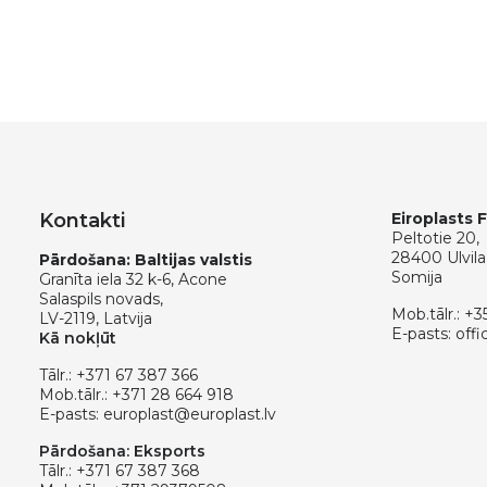
Kontakti
Eiroplasts 
Peltotie 20,
28400 Ulvila
Pārdošana: Baltijas valstis
Somija
Granīta iela 32 k-6, Acone
Salaspils novads,
Mob.tālr.:
+3
LV-2119, Latvija
E-pasts:
offi
Kā nokļūt
Tālr.:
+371 67 387 366
Mob.tālr.:
+371 28 664 918
E-pasts:
europlast@europlast.lv
Pārdošana: Eksports
Tālr.:
+371 67 387 368