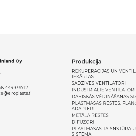
Finland Oy
Produkcija
REKUPERĀCIJAS UN VENTIL
,
IEKĀRTAS
SADZĪVES VENTILATORI
58 444936717
INDUSTRIĀLIE VENTILATORI
ce@eiroplasts.fi
DABISKĀS VĒDINĀŠANAS SI
PLASTMASAS RESTES, FLANČ
ADAPTERI
METĀLA RESTES
DIFUZORI
PLASTMASAS TAISNSTŪRA U
SISTĒMA