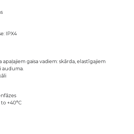
as
se: IPX4
a apaļajiem gaisa vadiem: skārda, elastīgajiem
ai auduma.
āli
nfāzes
 to +40°C