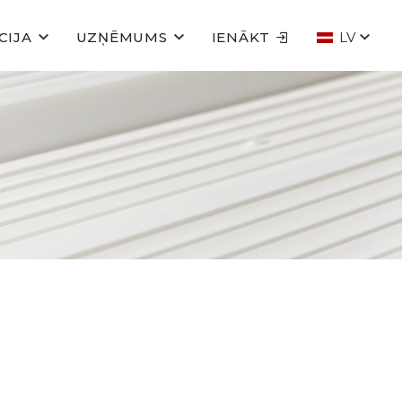
CIJA
UZŅĒMUMS
IENĀKT
LV