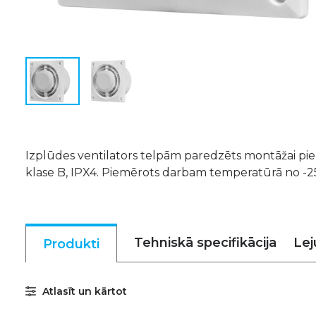
Izplūdes ventilators telpām paredzēts montāžai pie 
klase B, IPX4. Piemērots darbam temperatūrā no -25º
Tehniskā specifikācija
Lej
Produkti
Atlasīt un kārtot