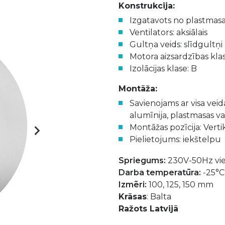
Konstrukcija:
Izgatavots no plastmas
Ventilators: aksiālais
Gultņa veids: slīdgultņi
Motora aizsardzības kla
Izolācijas klase: B
Montāža:
Savienojams ar visa veid
alumīnija, plastmasas v
Montāžas pozīcija: Vertik
Pielietojums: iekštelpu
Spriegums:
230V-50Hz vie
Darba temperatūra:
-25°C
Izmēri:
100, 125, 150 mm
Krāsas
: Balta
Ražots Latvijā