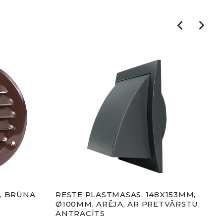
, BRŪNA
RESTE PLASTMASAS, 148X153MM,
RES
Ø100MM, ARĒJA, AR PRETVĀRSTU,
Ø10
ANTRACĪTS